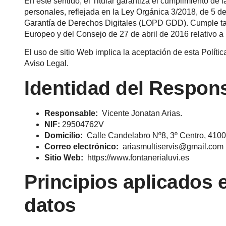
En este sentido, el Titular garantiza el cumplimiento de 
personales, reflejada en la Ley Orgánica 3/2018, de 5 d
Garantía de Derechos Digitales (LOPD GDD). Cumple t
Europeo y del Consejo de 27 de abril de 2016 relativo a 
El uso de sitio Web implica la aceptación de esta Políti
Aviso Legal
.
Identidad del Respon
Responsable:
Vicente Jonatan Arias.
NIF:
29504762V
Domicilio:
Calle Candelabro Nº8, 3º Centro, 41006
Correo electrónico:
ariasmultiservis@gmail.com
Sitio Web:
https://www.fontanerialuvi.es
Principios aplicados 
datos