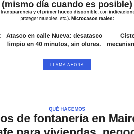
(mismo día cuando es posible)
s
transparencia y el primer hueco disponible
, con
indicacion
proteger muebles, etc.).
Microcasos reales:
:
Atasco en calle Nueva: desatasco
Cist
limpio en 40 minutos, sin olores.
mecanismo
LLAMA AHORA
QUÉ HACEMOS
ios de fontanería en Mair
afe para viviendas, nego