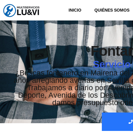
INICIO
QUIÉNES SOMOS
Fontan
Servicio
¿Buscas fontanero en Mairena del 
años arreglando averías en Sevilla c
Trabajamos a diario por Avenida
Deporte, Avenida de los Descubrim
damos presupuesto orien