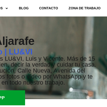
OS
BLOG
CONTACTO
ZONA DE TRABAJO
ljarafe
o | LU&VI
s LU&VI, Luis y Vicente. Más de 15
en, decir la verdad y cuidar tu casa.
tución, Calle Nueva, Avenida del
os fotos o vídeo por WhatsApp y te
en todo nuestro trabajo.
PP