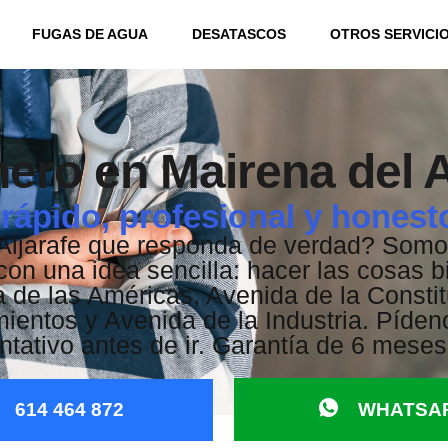
FUGAS DE AGUA
DESATASCOS
OTROS SERVICI
ero en Mairena del A
 rápido, profesional y honest
Aljarafe que responda de verdad? Somo
on una idea sencilla: hacer las cosas bi
 de las Américas, Avenida de la Consti
ientos y Avenida de la Industria. Píden
tativo antes de ir. Garantía de 6 meses 
614 464 872
WHATSA