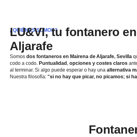
LU&VI, tu fontanero en
¿QUIÉNES SOMOS?
Aljarafe
Somos
dos fontaneros en Mairena de Aljarafe, Sevilla
qu
codo a codo.
Puntualidad
,
opciones y costes claros
ant
al terminar. Si algo puede esperar o hay una
alternativa 
Nuestra filosofía:
“si no hay que picar, no picamos; si ha
Fontaner